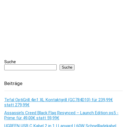
Suche
Suche
Beiträge
Tefal OptiGrill 4in1 XL Kontaktgrill (GC784D10) für 239,99€
statt 279,99€
Assassin’s Creed Black Flag Resynced – Launch Edition ps5 -
Prime für 49,00€ statt 59,99€
UGREEN USB C Kabel 2 in 1 | Lanyard | 60W Schnellladekabel