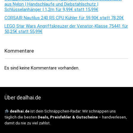
aus Nylon | Handschlaufe und Diebstahlschutz |
Schlüsselanhänger | 1,2m für 9,99€ statt 15,99€
CORSAIR Nautilus 240 RS CPU Kühler für 59,90€ statt 78,20€
LEGO Star Wars Angriffskreuzer der Venator-Klasse 75441 für
50,25€ statt 55,99€
Kommentare
Es sind keine Kommentare vorhanden.
Über dealhai.de
dealhai.de
ist dein Schnäppchen-Radar: Wir schnappen uns
täglich die besten
Deals, Preisfehler & Gutscheine
– handverlesen,
damit du nie zu viel zahlst.