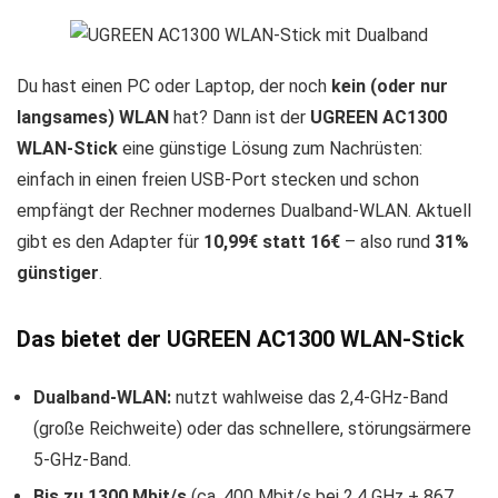
Du hast einen PC oder Laptop, der noch
kein (oder nur
langsames) WLAN
hat? Dann ist der
UGREEN AC1300
WLAN-Stick
eine günstige Lösung zum Nachrüsten:
einfach in einen freien USB-Port stecken und schon
empfängt der Rechner modernes Dualband-WLAN. Aktuell
gibt es den Adapter für
10,99€ statt 16€
– also rund
31%
günstiger
.
Das bietet der UGREEN AC1300 WLAN-Stick
Dualband-WLAN:
nutzt wahlweise das 2,4-GHz-Band
(große Reichweite) oder das schnellere, störungsärmere
5-GHz-Band.
Bis zu 1300 Mbit/s
(ca. 400 Mbit/s bei 2,4 GHz + 867