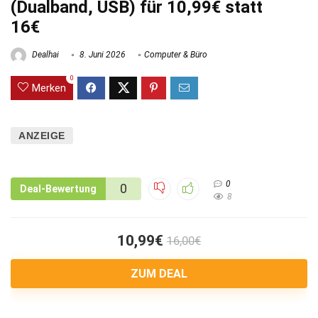
(Dualband, USB) für 10,99€ statt
16€
Dealhai
8. Juni 2026
Computer & Büro
0
Merken
ANZEIGE
0
0
Deal-Bewertung
8
10,99€
16,00€
ZUM DEAL