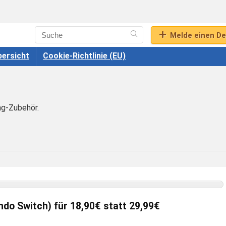
Melde einen De
ersicht
Cookie-Richtlinie (EU)
ng-Zubehör.
ndo Switch) für 18,90€ statt 29,99€