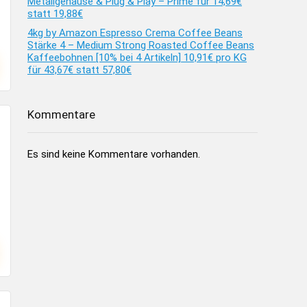
Metallgehäuse & Plug & Play – Prime für 14,69€
statt 19,88€
4kg by Amazon Espresso Crema Coffee Beans
Stärke 4 – Medium Strong Roasted Coffee Beans
Kaffeebohnen [10% bei 4 Artikeln] 10,91€ pro KG
für 43,67€ statt 57,80€
Kommentare
Es sind keine Kommentare vorhanden.