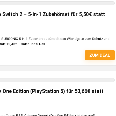
Switch 2 – 5-in-1 Zubehörset für 5,50€ statt
Das SUBSONIC 5-in-1 Zubehörset bündelt das Wichtigste zum Schutz und
tatt 12,45€ – satte -56%.Das ...
ZUM DEAL
One Edition (PlayStation 5) für 53,66€ statt
r für die PS5: Crimson Desert (Day One Edition) ist das groß