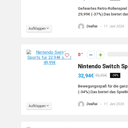
Gefeiertes Retro-Rollenspiel:
29,99€ (-37%).Das bietet das
Dealhai
11. Juni 2026
Aufklappen
0
Nintendo Switch Sp
32,94€
49,99€
-34%
Bewegungsspaß für die ganze 
(-34%).Das bietet das SpielMe
Dealhai
11. Juni 2026
Aufklappen