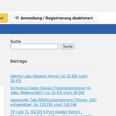
al
Anmeldung / Registrierung deaktiviert
Suche
Suche
Beiträge
Gillette Labs Rasierer Herren für 22,30€ statt
28,47€
Victorinox Swiss Classic Frühstücksmesser (6-
teilig, Wellenschliff) für 22,47€ statt 28,30€
hansgrohe Talis M54 Küchenarmatur (Chrom, 360°
schwenkbar) für 123,23€ statt 142,34€
TP-Link TL-SG105 5-Port Gigabit Switch –