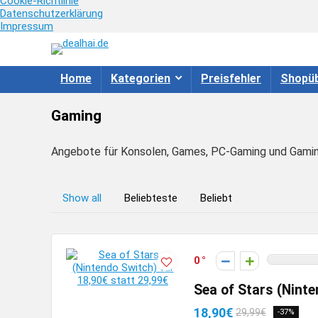
Cookie-Richtlinie
Datenschutzerklärung
Impressum
Home
Kategorien
Preisfehler
Shopüb
Gaming
Angebote für Konsolen, Games, PC-Gaming und Gami
Show all
Beliebteste
Beliebt
0
Sea of Stars (Ninte
18,90€
29,99€
-37%