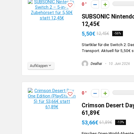
0
SUBSONIC Nintendo 
12,45€
5,50€
12,45€
-56%
Startklar für die Switch 2: 
Transport. Aktuell für 5,50€ s
Dealhai
10. Juni 2026
Aufklappen
0
Crimson Desert Day 
61,89€
53,66€
61,89€
-13%
Frisches Open-World-Abenteue