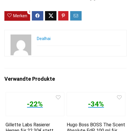
0
Merken
Dealhai
Verwandte Produkte
-22%
-34%
Gillette Labs Rasierer
Hugo Boss BOSS The Scent
Herren für 22,30€ statt
Absolute EdP 100 ml für