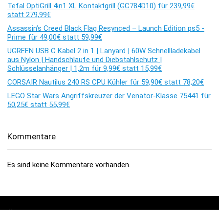
Tefal OptiGrill 4in1 XL Kontaktgrill (GC784D10) für 239,99€
statt 279,99€
Assassin’s Creed Black Flag Resynced – Launch Edition ps5 -
Prime für 49,00€ statt 59,99€
UGREEN USB C Kabel 2 in 1 | Lanyard | 60W Schnellladekabel
aus Nylon | Handschlaufe und Diebstahlschutz |
Schlüsselanhänger | 1,2m für 9,99€ statt 15,99€
CORSAIR Nautilus 240 RS CPU Kühler für 59,90€ statt 78,20€
LEGO Star Wars Angriffskreuzer der Venator-Klasse 75441 für
50,25€ statt 55,99€
Kommentare
Es sind keine Kommentare vorhanden.
Über dealhai.de