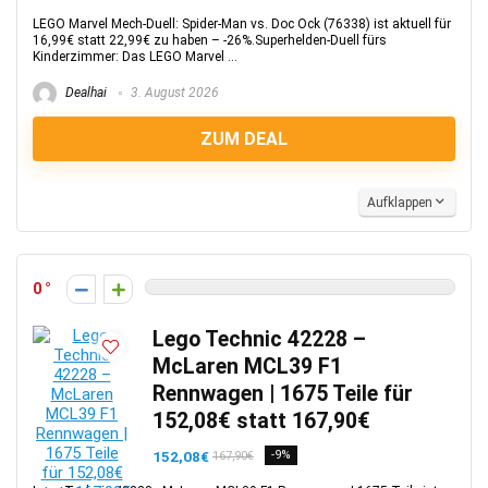
LEGO Marvel Mech-Duell: Spider-Man vs. Doc Ock (76338) ist aktuell für
16,99€ statt 22,99€ zu haben – -26%.Superhelden-Duell fürs
Kinderzimmer: Das LEGO Marvel ...
Dealhai
3. August 2026
ZUM DEAL
Aufklappen
0
Lego Technic 42228 –
McLaren MCL39 F1
Rennwagen | 1675 Teile für
152,08€ statt 167,90€
152,08€
-9%
167,90€