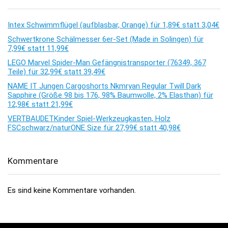
Intex Schwimmflügel (aufblasbar, Orange) für 1,89€ statt 3,04€
Schwertkrone Schälmesser 6er-Set (Made in Solingen) für
7,99€ statt 11,99€
LEGO Marvel Spider-Man Gefängnistransporter (76349, 367
Teile) für 32,99€ statt 39,49€
NAME IT Jungen Cargoshorts Nkmryan Regular Twill Dark
Sapphire (Größe 98 bis 176, 98% Baumwolle, 2% Elasthan) für
12,98€ statt 21,99€
VERTBAUDETKinder Spiel-Werkzeugkasten, Holz
FSCschwarz/naturONE Size für 27,99€ statt 40,98€
Kommentare
Es sind keine Kommentare vorhanden.