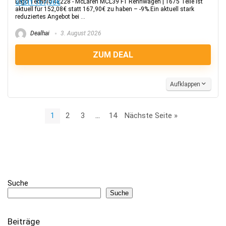
Lego Technic 42228 - McLaren MCL39 F1 Rennwagen | 1675 Teile ist
aktuell für 152,08€ statt 167,90€ zu haben – -9%.Ein aktuell stark
reduziertes Angebot bei ...
Dealhai
3. August 2026
ZUM DEAL
Aufklappen
1
2
3
…
14
Nächste Seite »
Suche
Suche
Beiträge