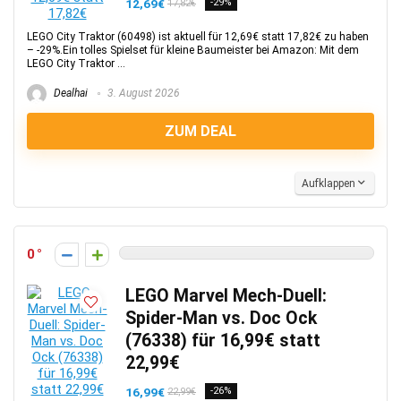
12,69€
-29%
17,82€
LEGO City Traktor (60498) ist aktuell für 12,69€ statt 17,82€ zu haben
– -29%.Ein tolles Spielset für kleine Baumeister bei Amazon: Mit dem
LEGO City Traktor ...
Dealhai
3. August 2026
ZUM DEAL
Aufklappen
0
LEGO Marvel Mech-Duell:
Spider-Man vs. Doc Ock
(76338) für 16,99€ statt
22,99€
16,99€
-26%
22,99€