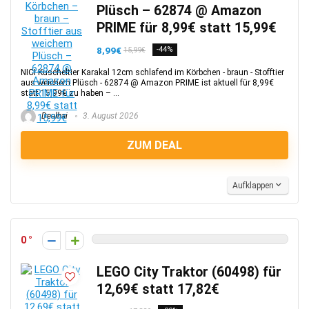
Plüsch – 62874 @ Amazon
PRIME für 8,99€ statt 15,99€
8,99€
-44%
15,99€
NICI Kuscheltier Karakal 12cm schlafend im Körbchen - braun - Stofftier
aus weichem Plüsch - 62874 @ Amazon PRIME ist aktuell für 8,99€
statt 15,99€ zu haben – ...
Dealhai
3. August 2026
ZUM DEAL
Aufklappen
0
LEGO City Traktor (60498) für
12,69€ statt 17,82€