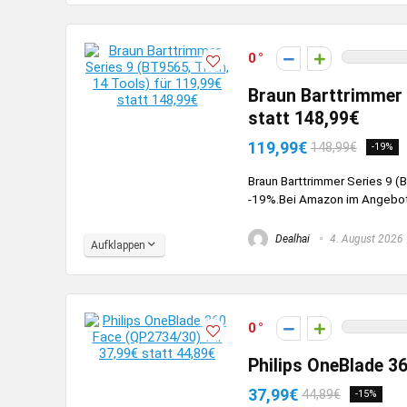
0
Braun Barttrimmer S
statt 148,99€
119,99€
148,99€
-19%
Braun Barttrimmer Series 9 (B
-19%.Bei Amazon im Angebot: 
Dealhai
4. August 2026
Aufklappen
0
Philips OneBlade 3
37,99€
44,89€
-15%