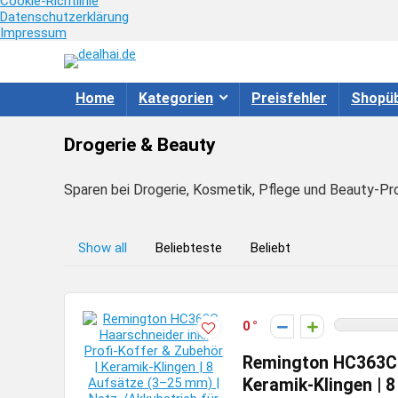
Cookie-Richtlinie
Datenschutzerklärung
Impressum
Home
Kategorien
Preisfehler
Shopüb
Drogerie & Beauty
Sparen bei Drogerie, Kosmetik, Pflege und Beauty-Pr
Show all
Beliebteste
Beliebt
0
Remington HC363C H
Keramik-Klingen | 8