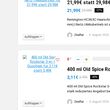
21,99€ statt 29,98
21,99€
29,98€
-27%
Remington HC363C Haarschneid
mm) | Netz-/Akkubetrieb ist ak
Dealhai
6. August 2026
Aufklappen
0
400 ml Old Spice Ro
2,11€
3,49€
-40%
400 ml Old Spice Rockstar 3-i
stark reduziertes Angebot bei
Dealhai
4. August 2026
Aufklappen