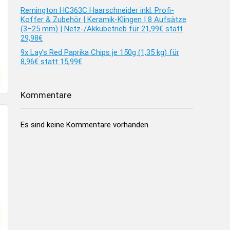
Remington HC363C Haarschneider inkl. Profi-
Koffer & Zubehör | Keramik-Klingen | 8 Aufsätze
(3–25 mm) | Netz-/Akkubetrieb für 21,99€ statt
29,98€
9x Lay’s Red Paprika Chips je 150g (1,35 kg) für
8,96€ statt 15,99€
Kommentare
Es sind keine Kommentare vorhanden.