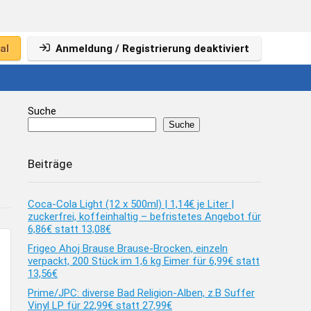
al
Anmeldung / Registrierung deaktiviert
Suche
Suche
Beiträge
Coca-Cola Light (12 x 500ml) | 1,14€ je Liter |
zuckerfrei, koffeinhaltig – befristetes Angebot für
6,86€ statt 13,08€
Frigeo Ahoj Brause Brause-Brocken, einzeln
verpackt, 200 Stück im 1,6 kg Eimer für 6,99€ statt
13,56€
Prime/JPC: diverse Bad Religion-Alben, z.B Suffer
Vinyl LP für 22,99€ statt 27,99€