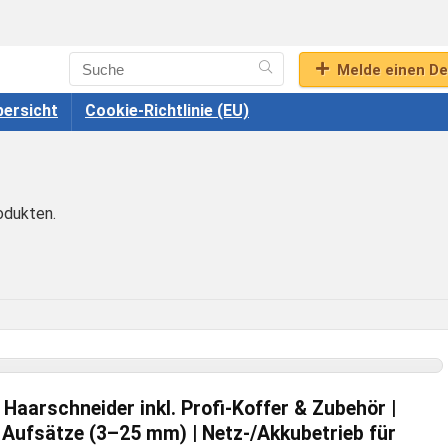
Melde einen De
ersicht
Cookie-Richtlinie (EU)
odukten.
aarschneider inkl. Profi-Koffer & Zubehör |
 Aufsätze (3–25 mm) | Netz-/Akkubetrieb für