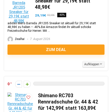
Sneaker für 29,19€ statt
48,98€
29,19€
-40%
48,98€
adidas Men’s Barreda JR1205 Sneaker ist aktuell für 29,19€ statt
48,98€ zu haben – -40%.Bei Amazon findet ihr aktuell schicke
Freizeitschuhe für Herren: Mit ...
Dealhai
7. August 2026
ZUM DEAL
Aufklappen
0
Shimano RC703
Rennradschuhe Gr. 44 & 42
für 142,99€ statt 163,89€