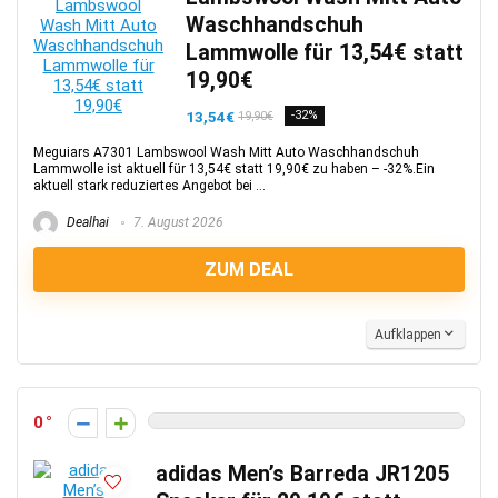
Waschhandschuh
Lammwolle für 13,54€ statt
19,90€
13,54€
-32%
19,90€
Meguiars A7301 Lambswool Wash Mitt Auto Waschhandschuh
Lammwolle ist aktuell für 13,54€ statt 19,90€ zu haben – -32%.Ein
aktuell stark reduziertes Angebot bei ...
Dealhai
7. August 2026
ZUM DEAL
Aufklappen
0
adidas Men’s Barreda JR1205