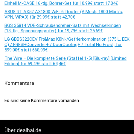
Einhell M-CASE 16-tlg. Bohrer-Set für 10,99€ statt 17,04€
ASUS RT-AX52 AX1800 WiFi-6-Router (AiMesh, 1800 Mbit/s,
VPN, WPA3) für 29,99€ statt 42,70€
BGS 35814 VDE-Schraubendreher-Satz mit Wechselklingen
(13-tlg., Spannungsprüfer) für 19,79€ statt 25,69€
LG GBBS322CEV Fit&Max Kühl-/Gefrierkombination (375 L, EEK
C) / FRESHConverter+ / DoorCooling+ / Total No Frost, für
599,00€ statt 668,99€
The Wire – Die komplette Serie (Staffel 1-5) [Blu-ray] [Limited
Edition] für 59,49€ statt 64,46€
Kommentare
Es sind keine Kommentare vorhanden.
Über dealhai.de