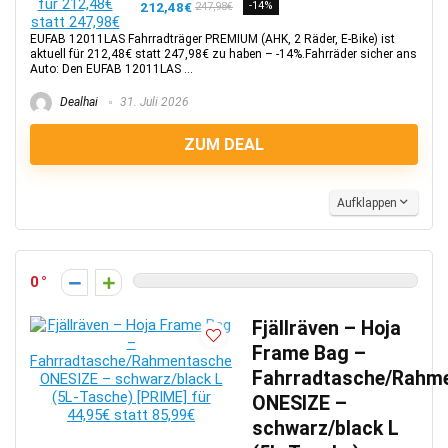
212,48€
-14%
247,98€
EUFAB 12011LAS Fahrradträger PREMIUM (AHK, 2 Räder, E-Bike) ist
aktuell für 212,48€ statt 247,98€ zu haben – -14%.Fahrräder sicher ans
Auto: Den EUFAB 12011LAS ...
Dealhai
31. Juli 2026
ZUM DEAL
Aufklappen
0
Fjällräven – Hoja
Frame Bag –
Fahrradtasche/Rahm
ONESIZE –
schwarz/black L