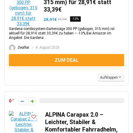
315 mm) für 28,91€ statt
33,39€
28,91€
-13%
33,39€
Gardena combisystem-Gartensäge 300 PP (gebogen, 315 mm) ist
aktuell für 28,91€ statt 33,39€ zu haben – -13%.Bei Amazon im
Angebot: Die Gardena ...
Dealhai
4. August 2026
ZUM DEAL
Aufklappen
0
ALPINA Carapax 2.0 –
Leichter, Stabiler &
Komfortabler Fahrradhelm,