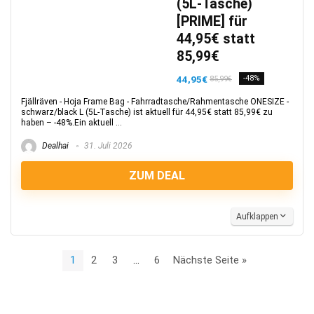
(5L-Tasche)
[PRIME] für
44,95€ statt
85,99€
44,95€
-48%
85,99€
Fjällräven - Hoja Frame Bag - Fahrradtasche/Rahmentasche ONESIZE -
schwarz/black L (5L-Tasche) ist aktuell für 44,95€ statt 85,99€ zu
haben – -48%.Ein aktuell ...
Dealhai
31. Juli 2026
ZUM DEAL
Aufklappen
1
2
3
…
6
Nächste Seite »