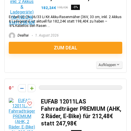
182,24€
-8%
198,40€
Einhell GE-CM 36/33 Li Kit Akku-Rasenmäher (36V, 33 cm, inkl. 2 Akkus
& Ladegeräte) ist aktuell für 182,24€ statt 198,40€ zu haben –
-8%.Kabellos den Rasen ...
Dealhai
1. August 2026
ZUM DEAL
Aufklappen
0
EUFAB 12011LAS
Fahrradträger PREMIUM (AHK,
2 Räder, E-Bike) für 212,48€
statt 247,98€