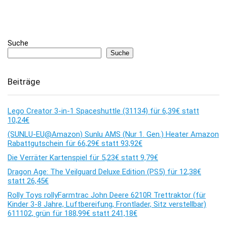
Suche
Suche
Beiträge
Lego Creator 3-in-1 Spaceshuttle (31134) für 6,39€ statt
10,24€
(SUNLU-EU@Amazon) Sunlu AMS (Nur 1. Gen.) Heater Amazon
Rabattgutschein für 66,29€ statt 93,92€
Die Verräter Kartenspiel für 5,23€ statt 9,79€
Dragon Age: The Veilguard Deluxe Edition (PS5) für 12,38€
statt 26,45€
Rolly Toys rollyFarmtrac John Deere 6210R Trettraktor (für
Kinder 3-8 Jahre, Luftbereifung, Frontlader, Sitz verstellbar)
611102, grün für 188,99€ statt 241,18€