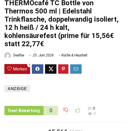
THERMOcafé TC Bottle von
Thermos 500 ml | Edelstahl
Trinkflasche, doppelwandig isoliert,
12 h heiß / 24 h kalt,
kohlensäurefest (prime für 15,56€
statt 22,77€
Dealhai
25. Juni 2026
Küche & Haushalt
0
Merken
ANZEIGE
0
0
Deal-Bewertung
3