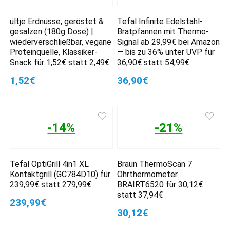
ültje Erdnüsse, geröstet &
Tefal Infinite Edelstahl-
gesalzen (180g Dose) |
Bratpfannen mit Thermo-
wiederverschließbar, vegane
Signal ab 29,99€ bei Amazon
Proteinquelle, Klassiker-
— bis zu 36% unter UVP für
Snack für 1,52€ statt 2,49€
36,90€ statt 54,99€
1,52€
36,90€
-14%
-21%
Tefal OptiGrill 4in1 XL
Braun ThermoScan 7
Kontaktgrill (GC784D10) für
Ohrthermometer
239,99€ statt 279,99€
BRAIRT6520 für 30,12€
statt 37,94€
239,99€
30,12€