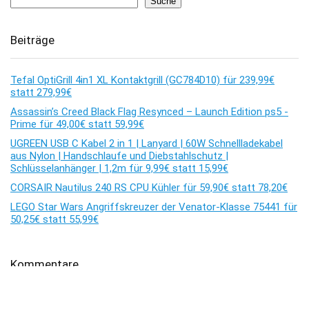
Suche
Beiträge
Tefal OptiGrill 4in1 XL Kontaktgrill (GC784D10) für 239,99€
statt 279,99€
Assassin’s Creed Black Flag Resynced – Launch Edition ps5 -
Prime für 49,00€ statt 59,99€
UGREEN USB C Kabel 2 in 1 | Lanyard | 60W Schnellladekabel
aus Nylon | Handschlaufe und Diebstahlschutz |
Schlüsselanhänger | 1,2m für 9,99€ statt 15,99€
CORSAIR Nautilus 240 RS CPU Kühler für 59,90€ statt 78,20€
LEGO Star Wars Angriffskreuzer der Venator-Klasse 75441 für
50,25€ statt 55,99€
Kommentare
Es sind keine Kommentare vorhanden.