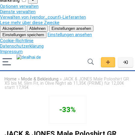
Marketing
Optionen verwalten
Dienste verwalten
Verwalten von {vendor_count}-Lieferanten
Lese mehr über diese Zwecke
Akzeptieren
Ablehnen
Einstellungen ansehen
Einstellungen ansehen
Einstellungen speichern
Cookie-Richtlinie
Datenschutzerklärung
Impressum
Home
»
Mode & Bekleidung
»
JACK & JONES Male Poloshirt GR
XS bis M, Slim Fit, in Olive Night ab 11,35€ (PRIME) für 12,00€
statt 17,95€
-33%
JACK & JONES Male Poloshirt GR