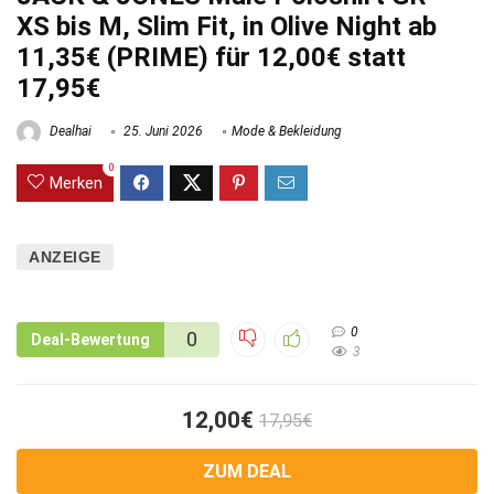
XS bis M, Slim Fit, in Olive Night ab
11,35€ (PRIME) für 12,00€ statt
17,95€
Dealhai
25. Juni 2026
Mode & Bekleidung
0
Merken
ANZEIGE
0
0
Deal-Bewertung
3
12,00€
17,95€
ZUM DEAL