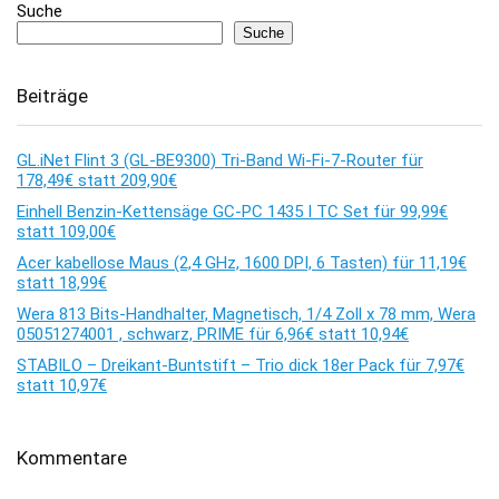
Suche
Suche
Beiträge
GL.iNet Flint 3 (GL-BE9300) Tri-Band Wi-Fi-7-Router für
178,49€ statt 209,90€
Einhell Benzin-Kettensäge GC-PC 1435 I TC Set für 99,99€
statt 109,00€
Acer kabellose Maus (2,4 GHz, 1600 DPI, 6 Tasten) für 11,19€
statt 18,99€
Wera 813 Bits-Handhalter, Magnetisch, 1/4 Zoll x 78 mm, Wera
05051274001 , schwarz, PRIME für 6,96€ statt 10,94€
STABILO – Dreikant-Buntstift – Trio dick 18er Pack für 7,97€
statt 10,97€
Kommentare