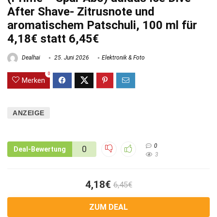
After Shave- Zitrusnote und
aromatischem Patschuli, 100 ml für
4,18€ statt 6,45€
Dealhai
25. Juni 2026
Elektronik & Foto
0
Merken
ANZEIGE
0
0
Deal-Bewertung
3
4,18€
6,45€
ZUM DEAL