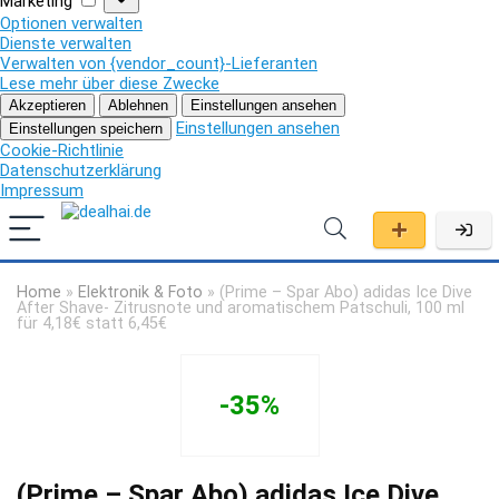
Marketing
Optionen verwalten
Dienste verwalten
Verwalten von {vendor_count}-Lieferanten
Lese mehr über diese Zwecke
Akzeptieren
Ablehnen
Einstellungen ansehen
Einstellungen ansehen
Einstellungen speichern
Cookie-Richtlinie
Datenschutzerklärung
Impressum
Home
»
Elektronik & Foto
»
(Prime – Spar Abo) adidas Ice Dive
After Shave- Zitrusnote und aromatischem Patschuli, 100 ml
für 4,18€ statt 6,45€
-35%
(Prime – Spar Abo) adidas Ice Dive