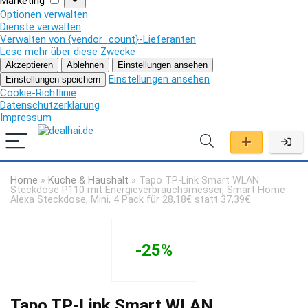
Marketing
Optionen verwalten
Dienste verwalten
Verwalten von {vendor_count}-Lieferanten
Lese mehr über diese Zwecke
Akzeptieren
Ablehnen
Einstellungen ansehen
Einstellungen ansehen
Einstellungen speichern
Cookie-Richtlinie
Datenschutzerklärung
Impressum
Home
»
Küche & Haushalt
»
Tapo TP-Link Smart WLAN
Steckdose P110 mit Energieverbrauchsmesser, Smart Home
Alexa Steckdose, Mini, 4 Pack für 28,18€ statt 37,39€
-25%
Tapo TP-Link Smart WLAN