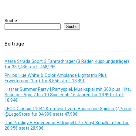
Suche
Suche
Beiträge
Atera Strada Sport 3 Fahrradträger (3 Räder, Kupplungsträger)
für 337,48€ statt 468,99€
Philips Hue White & Color Ambiance Lightstrip Plus
Erweiterung (1 m) für 8,55€ statt 18,49€
Hitster Summer Party | Partyspiel, Musikspiel mit 300 plus Hits,
Scan per App, 2 bis 10 Spieler ab 16 Jahren für 14,99€ statt
18,94€
LEGO Classic 11044 Kreativset zum Bauen und Spielen @Prime
@LegoStore für 34,99€ statt 47,99€
The Prodigy – Experience – Doppel LP / Vinyl Schallplatten für
20,95€ statt 28,98€