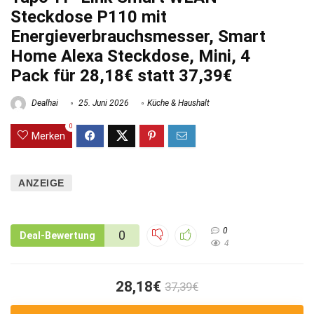
Steckdose P110 mit
Energieverbrauchsmesser, Smart
Home Alexa Steckdose, Mini, 4
Pack für 28,18€ statt 37,39€
Dealhai
25. Juni 2026
Küche & Haushalt
0
Merken
ANZEIGE
0
0
Deal-Bewertung
4
28,18€
37,39€