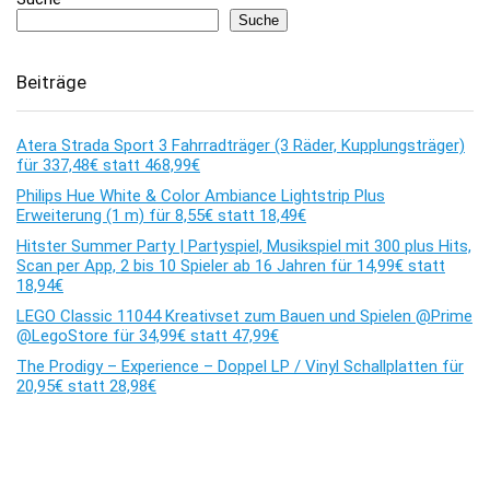
Suche
Beiträge
Atera Strada Sport 3 Fahrradträger (3 Räder, Kupplungsträger)
für 337,48€ statt 468,99€
Philips Hue White & Color Ambiance Lightstrip Plus
Erweiterung (1 m) für 8,55€ statt 18,49€
Hitster Summer Party | Partyspiel, Musikspiel mit 300 plus Hits,
Scan per App, 2 bis 10 Spieler ab 16 Jahren für 14,99€ statt
18,94€
LEGO Classic 11044 Kreativset zum Bauen und Spielen @Prime
@LegoStore für 34,99€ statt 47,99€
The Prodigy – Experience – Doppel LP / Vinyl Schallplatten für
20,95€ statt 28,98€
Kommentare