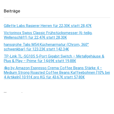
Beiträge
Gillette Labs Rasierer Herren für 22,30€ statt 28,47€
Victorinox Swiss Classic Frühstücksmesser (6-teilig,
Wellenschliff) für 22,47€ statt 28,30€
hansgrohe Talis M54 Küchenarmatur (Chrom, 360°
schwenkbar) für 123,23€ statt 142,34€
TP-Link TL-SG105 5-Port Gigabit Switch – Metallgehäuse &
Plug & Play – Prime für 14,69€ statt 19,88€
4kg by Amazon Espresso Crema Coffee Beans Stärke 4 –
Medium Strong Roasted Coffee Beans Kaffeebohnen [10% bei
4 Artikeln] 10,91€ pro KG für 43,67€ statt 57,80€
Kommentare
Es sind keine Kommentare vorhanden.