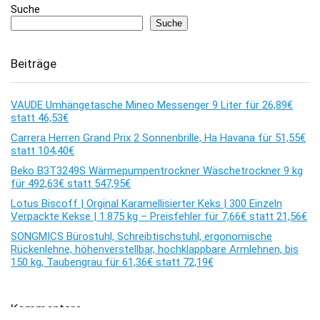
Suche
Suche
Beiträge
VAUDE Umhängetasche Mineo Messenger 9 Liter für 26,89€
statt 46,53€
Carrera Herren Grand Prix 2 Sonnenbrille, Ha Havana für 51,55€
statt 104,40€
Beko B3T3249S Wärmepumpentrockner Wäschetrockner 9 kg
für 492,63€ statt 547,95€
Lotus Biscoff | Orginal Karamellisierter Keks | 300 Einzeln
Verpackte Kekse | 1.875 kg – Preisfehler für 7,66€ statt 21,56€
SONGMICS Bürostuhl, Schreibtischstuhl, ergonomische
Rückenlehne, höhenverstellbar, hochklappbare Armlehnen, bis
150 kg, Taubengrau für 61,36€ statt 72,19€
Kommentare