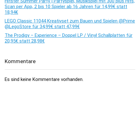
Hitster Summer Party | Partyspiel, Musikspiel mit 300 plus Hits,
Scan per App, 2 bis 10 Spieler ab 16 Jahren für 14,99€ statt
18,94€
LEGO Classic 11044 Kreativset zum Bauen und Spielen @Prime
@LegoStore für 34,99€ statt 47,99€
The Prodigy – Experience – Doppel LP / Vinyl Schallplatten für
20,95€ statt 28,98€
Kommentare
Es sind keine Kommentare vorhanden.
Über dealhai.de
dealhai.de
ist dein Schnäppchen-Radar: Wir schnappen uns
täglich die besten
Deals, Preisfehler & Gutscheine
– handverlesen,
damit du nie zu viel zahlst.