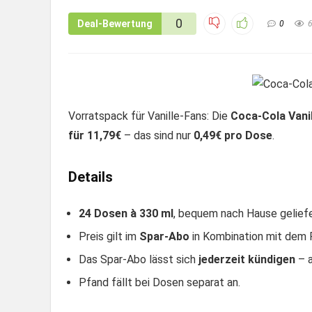
0
Deal-Bewertung
0
Vorratspack für Vanille-Fans: Die
Coca-Cola Vanil
für 11,79€
– das sind nur
0,49€ pro Dose
.
Details
24 Dosen à 330 ml
, bequem nach Hause geliefe
Preis gilt im
Spar-Abo
in Kombination mit dem 
Das Spar-Abo lässt sich
jederzeit kündigen
– a
Pfand fällt bei Dosen separat an.