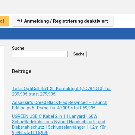
al
Anmeldung / Registrierung deaktiviert
Suche
Suche
Beiträge
Tefal OptiGrill 4in1 XL Kontaktgrill (GC784D10) für
239,99€ statt 279,99€
Assassin’s Creed Black Flag Resynced – Launch
Edition ps5 -Prime für 49,00€ statt 59,99€
UGREEN USB C Kabel 2 in 1 | Lanyard | 60W
Schnellladekabel aus Nylon | Handschlaufe und
Diebstahlschutz | Schlüsselanhänger | 1,2m für
9,99€ statt 15,99€