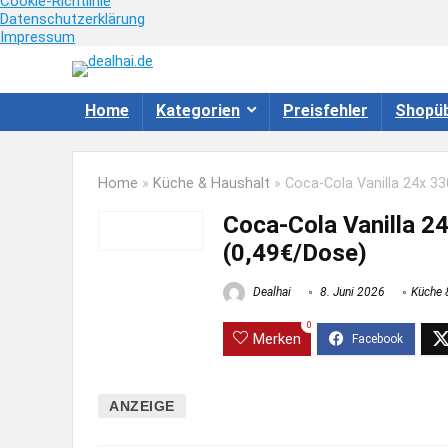
Cookie-Richtlinie
Datenschutzerklärung
Impressum
Home
Kategorien
Preisfehler
Shopüb
Home
»
Küche & Haushalt
»
Coca-Cola Vanilla 24x 3
Coca-Cola Vanilla 2
(0,49€/Dose)
Dealhai
8. Juni 2026
Küche 
0
Merken
ANZEIGE