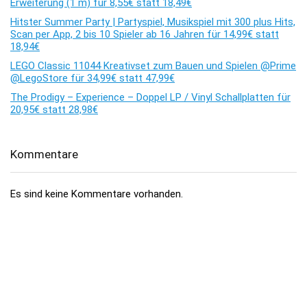
Erweiterung (1 m) für 8,55€ statt 18,49€
Hitster Summer Party | Partyspiel, Musikspiel mit 300 plus Hits,
Scan per App, 2 bis 10 Spieler ab 16 Jahren für 14,99€ statt
18,94€
LEGO Classic 11044 Kreativset zum Bauen und Spielen @Prime
@LegoStore für 34,99€ statt 47,99€
The Prodigy – Experience – Doppel LP / Vinyl Schallplatten für
20,95€ statt 28,98€
Kommentare
Es sind keine Kommentare vorhanden.
Über dealhai.de
dealhai.de
ist dein Schnäppchen-Radar: Wir schnappen uns