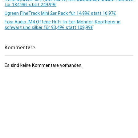
für 184,98€ statt 249,99€
Ugreen FineTrack Mini 2er Pack für 14,99€ statt 16,97€
Fosi Audio IM4 Offene Hi-Fi-In-Ear-Monitor-Kopfhörer in
schwarz und silber für 93,49€ statt 109,99€
Kommentare
Es sind keine Kommentare vorhanden.
Über dealhai.de
dealhai.de
ist dein Schnäppchen-Radar: Wir schnappen uns
täglich die besten
Deals, Preisfehler & Gutscheine
– handverlesen,
damit du nie zu viel zahlst.
„Den Deal schnapp ich mir!"