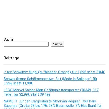
Suche
Suche
Beiträge
Intex Schwimmflügel (aufblasbar, Orange) für 1,89€ statt 3,04€
Schwertkrone Schälmesser 6er-Set (Made in Solingen) für
7,99€ statt 11,99€
LEGO Marvel Spider-Man Gefängnistransporter (76349, 367
Teile) für 32,99€ statt 39,49€
NAME IT Jungen Cargoshorts Nkmryan Regular Twill Dark
Sapphire (Größe 98 bis 176, 98% Baumwolle, 2% Elasthan) für