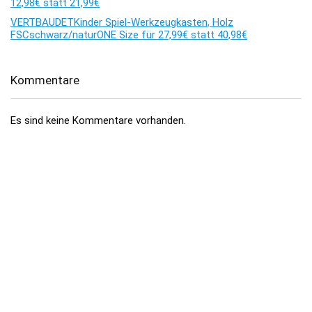
12,98€ statt 21,99€
VERTBAUDETKinder Spiel-Werkzeugkasten, Holz
FSCschwarz/naturONE Size für 27,99€ statt 40,98€
Kommentare
Es sind keine Kommentare vorhanden.
Über dealhai.de
dealhai.de
ist dein Schnäppchen-Radar: Wir schnappen uns
täglich die besten
Deals, Preisfehler & Gutscheine
– handverlesen,
damit du nie zu viel zahlst.
„Den Deal schnapp ich mir!"