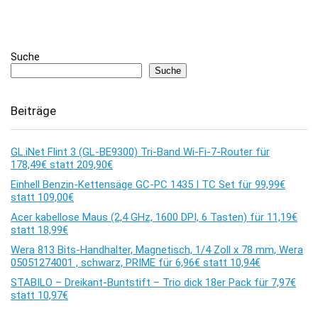
Suche
Suche
Beiträge
GL.iNet Flint 3 (GL-BE9300) Tri-Band Wi-Fi-7-Router für
178,49€ statt 209,90€
Einhell Benzin-Kettensäge GC-PC 1435 I TC Set für 99,99€
statt 109,00€
Acer kabellose Maus (2,4 GHz, 1600 DPI, 6 Tasten) für 11,19€
statt 18,99€
Wera 813 Bits-Handhalter, Magnetisch, 1/4 Zoll x 78 mm, Wera
05051274001 , schwarz, PRIME für 6,96€ statt 10,94€
STABILO – Dreikant-Buntstift – Trio dick 18er Pack für 7,97€
statt 10,97€