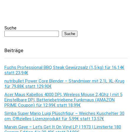
Suche
Suche
Beiträge
Fuchs Professional BBQ Steak Gewürzsalz (1,5 kg) für 16,14€
statt 23,94€
nutribullet Power Core Blender – Standmixer mit 2,1L XL-Krug
für 79,88€ statt 129,90€
Acer Maus Kabellos 4000 DPI, Wireless Mouse 2,4Ghz | mit 5
Einstellbare DPI, Batteriebetriebene Funkmaus (AMAZON
PRIME Coupon) für 12,99€ statt 18,99€
Simba Super Mario Luigi Plüschfigur – Weiches Kuscheltier 30
cm. Offizielles Lizenzprodukt für 5,99€ statt 13,57€
Marvin Gaye – Let’s Get It On Vinyl LP | 1973 | Limitierte 180