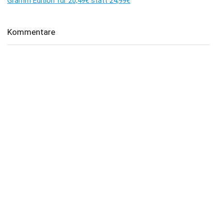
Gramm Edition für 20,49€ statt 24,99€
Kommentare
Es sind keine Kommentare vorhanden.
Über dealhai.de
dealhai.de
ist dein Schnäppchen-Radar: Wir schnappen uns
täglich die besten
Deals, Preisfehler & Gutscheine
– handverlesen,
damit du nie zu viel zahlst.
„Den Deal schnapp ich mir!"
Top-Kategorien