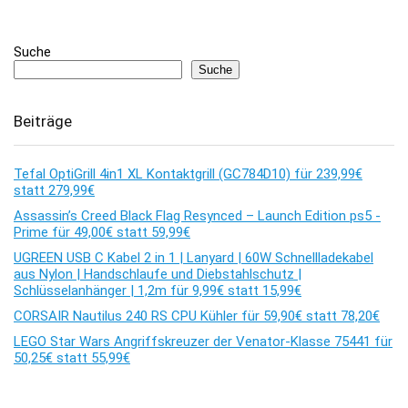
Suche
Suche
Beiträge
Tefal OptiGrill 4in1 XL Kontaktgrill (GC784D10) für 239,99€
statt 279,99€
Assassin’s Creed Black Flag Resynced – Launch Edition ps5 -
Prime für 49,00€ statt 59,99€
UGREEN USB C Kabel 2 in 1 | Lanyard | 60W Schnellladekabel
aus Nylon | Handschlaufe und Diebstahlschutz |
Schlüsselanhänger | 1,2m für 9,99€ statt 15,99€
CORSAIR Nautilus 240 RS CPU Kühler für 59,90€ statt 78,20€
LEGO Star Wars Angriffskreuzer der Venator-Klasse 75441 für
50,25€ statt 55,99€