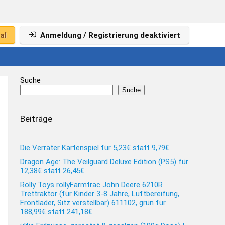
al
Anmeldung / Registrierung deaktiviert
Suche
Suche
Beiträge
Die Verräter Kartenspiel für 5,23€ statt 9,79€
Dragon Age: The Veilguard Deluxe Edition (PS5) für
12,38€ statt 26,45€
Rolly Toys rollyFarmtrac John Deere 6210R
Trettraktor (für Kinder 3-8 Jahre, Luftbereifung,
Frontlader, Sitz verstellbar) 611102, grün für
188,99€ statt 241,18€