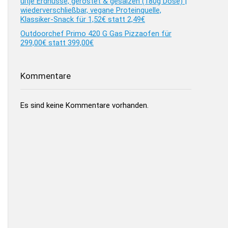
ültje Erdnüsse, geröstet & gesalzen (180g Dose) |
wiederverschließbar, vegane Proteinquelle,
Klassiker-Snack für 1,52€ statt 2,49€
Outdoorchef Primo 420 G Gas Pizzaofen für
299,00€ statt 399,00€
Kommentare
Es sind keine Kommentare vorhanden.