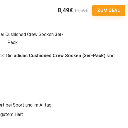
8,49€
11,69€
5
ZUM DEAL
ck: Die
adidas Cushioned Crew Socken (3er-Pack)
sind
t bei Sport und im Alltag.
 gutem Halt.