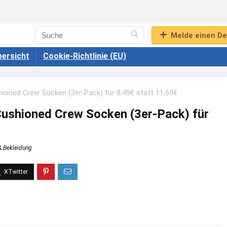
Melde einen De
ersicht
Cookie-Richtlinie (EU)
ioned Crew Socken (3er-Pack) für 8,49€ statt 11,69€
ushioned Crew Socken (3er-Pack) für
 Bekleidung