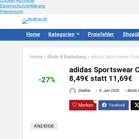
Cookie-Richtlinie
Datenschutzerklärung
Impressum
Home
Kategorien
Preisfehler
Shopüb
Home
»
Mode & Bekleidung
»
adidas Sportswear Cush
adidas Sportswear C
8,49€ statt 11,69€
-27%
Dealhai
8. Juni 2026
Mode &
0
Merken
ANZEIGE