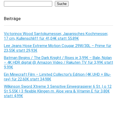
Suche
Beiträge
Victorinox Wood Santokumesser, Japanisches Kochmesser,
17 cm, Kullenschliff für 41,04€ statt 55,89€
Lee Jeans Hose Extreme Motion Cougar 29W/30L – Prime für
23,55€ statt 29,93€
Batman Begins / The Dark Knight / Rises je 3,99€ – Bale, Nolan
– 4K HDR digital @ Amazon Video / Rakuten TV für 3,99€ statt
9,99€
Ein Minecraft Film – Limited Collector’s Edition (4K UHD + Blu-
ray) für 22,60€ statt 34,98€
Wilkinson Sword Xtreme 3 Sensitive Einwegrasierer 6 St. | o 12
St 5,55€ | 3 flexible Klingen m. Aloe vera & Vitamin E für 3,80€
statt 4,99€
Kommentare