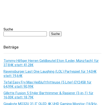
Suche
Suche
Beiträge
Tommy Hilfiger Herren Geldbeutel Eton (Leder, Münzfach) für
37,84€ statt 41,28€
Ravensburger Last One Laughing (LOL) Partyspiel für 14,04€
statt 19,64€
Tefal Easy Fry Max Heißluftfritteuse (5 Liter) EY2458 für
64,99€ statt 90,99€
Gillette Fusion 5 Styler Barttrimmer & Rasierer (3-in-1) für
16,00€ statt 18,79€
Gigabyte MO32U 31,5″ OLED 4K UHD Gaming Monitor (165Hz,