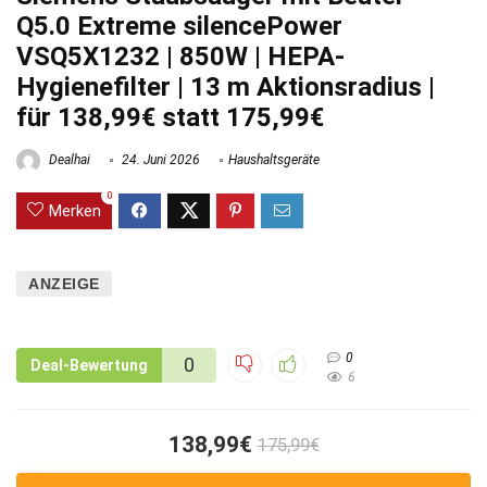
Q5.0 Extreme silencePower
VSQ5X1232 | 850W | HEPA-
Hygienefilter | 13 m Aktionsradius |
für 138,99€ statt 175,99€
Dealhai
24. Juni 2026
Haushaltsgeräte
0
Merken
ANZEIGE
0
0
Deal-Bewertung
6
138,99€
175,99€