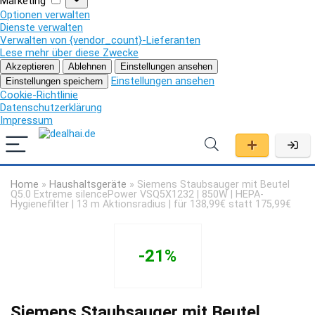
Marketing
Optionen verwalten
Dienste verwalten
Verwalten von {vendor_count}-Lieferanten
Lese mehr über diese Zwecke
Akzeptieren
Ablehnen
Einstellungen ansehen
Einstellungen ansehen
Einstellungen speichern
Cookie-Richtlinie
Datenschutzerklärung
Impressum
Home
»
Haushaltsgeräte
»
Siemens Staubsauger mit Beutel
Q5.0 Extreme silencePower VSQ5X1232 | 850W | HEPA-
Hygienefilter | 13 m Aktionsradius | für 138,99€ statt 175,99€
-21%
Siemens Staubsauger mit Beutel