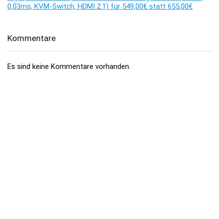
0,03ms, KVM-Switch, HDMI 2.1) für 549,00€ statt 655,00€
Kommentare
Es sind keine Kommentare vorhanden.
Über dealhai.de
dealhai.de
ist dein Schnäppchen-Radar: Wir schnappen uns
täglich die besten
Deals, Preisfehler & Gutscheine
– handverlesen,
damit du nie zu viel zahlst.
„Den Deal schnapp ich mir!"
Top-Kategorien