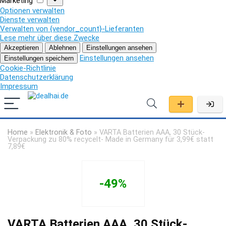
Marketing
Optionen verwalten
Dienste verwalten
Verwalten von {vendor_count}-Lieferanten
Lese mehr über diese Zwecke
Akzeptieren
Ablehnen
Einstellungen ansehen
Einstellungen ansehen
Einstellungen speichern
Cookie-Richtlinie
Datenschutzerklärung
Impressum
Home
»
Elektronik & Foto
»
VARTA Batterien AAA, 30 Stück-
Verpackung zu 80% recycelt- Made in Germany für 3,99€ statt
7,89€
-49%
VARTA Batterien AAA, 30 Stück-