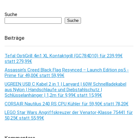
Suche
Suche
Beiträge
Tefal OptiGrill 4in1 XL Kontaktgrill (GC784D10) für 239,99€
statt 279,99€
Assassin’s Creed Black Flag Resynced – Launch Edition ps5 -
Prime für 49,00€ statt 59,99€
UGREEN USB C Kabel 2 in 1 | Lanyard | 60W Schnellladekabel
aus Nylon | Handschlaufe und Diebstahlschutz |
Schlüsselanhänger | 1,2m für 9,99€ statt 15,99€
CORSAIR Nautilus 240 RS CPU Kühler für 59,90€ statt 78,20€
LEGO Star Wars Angriffskreuzer der Venator-Klasse 75441 für
50,25€ statt 55,99€
Kommentare