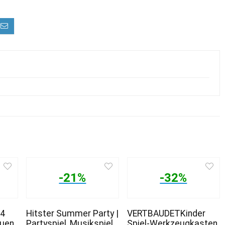
-21%
-32%
44
Hitster Summer Party |
VERTBAUDETKinder
auen
Partyspiel, Musikspiel
Spiel-Werkzeugkasten,