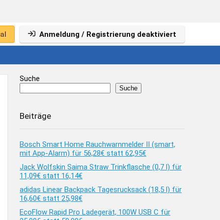
al
Anmeldung / Registrierung deaktiviert
Suche
Suche
Beiträge
Bosch Smart Home Rauchwarnmelder II (smart,
mit App-Alarm) für 56,28€ statt 62,95€
Jack Wolfskin Saima Straw Trinkflasche (0,7 l) für
11,09€ statt 16,14€
adidas Linear Backpack Tagesrucksack (18,5 l) für
16,60€ statt 25,98€
EcoFlow Rapid Pro Ladegerät, 100W USB C für