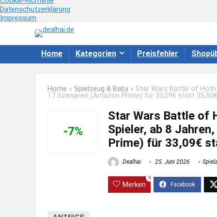
Cookie-Richtlinie
Datenschutzerklärung
Impressum
Home
Kategorien
Preisfehler
Shopüb
Home
»
Spielzeug & Baby
»
Star Wars Battle of Hoth 
17 Szenarien (Amazon Prime) für 33,09€ statt 35,50
Star Wars Battle of 
Spieler, ab 8 Jahren
-7%
Prime) für 33,09€ st
Dealhai
25. Juni 2026
Spiel
0
Merken
ANZEIGE