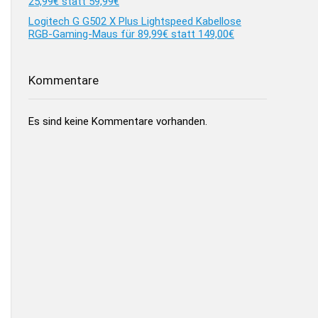
25,99€ statt 59,99€
Logitech G G502 X Plus Lightspeed Kabellose
RGB-Gaming-Maus für 89,99€ statt 149,00€
Kommentare
Es sind keine Kommentare vorhanden.