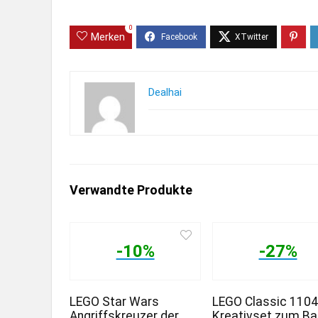
0
Merken
Dealhai
Verwandte Produkte
-10%
-27%
LEGO Star Wars
LEGO Classic 110
Angriffskreuzer der
Kreativset zum B