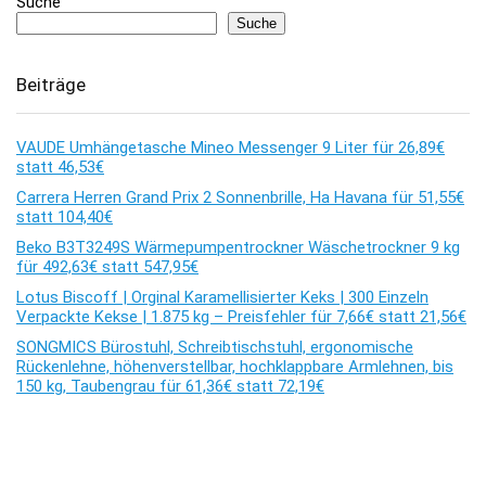
Suche
Suche
Beiträge
VAUDE Umhängetasche Mineo Messenger 9 Liter für 26,89€
statt 46,53€
Carrera Herren Grand Prix 2 Sonnenbrille, Ha Havana für 51,55€
statt 104,40€
Beko B3T3249S Wärmepumpentrockner Wäschetrockner 9 kg
für 492,63€ statt 547,95€
Lotus Biscoff | Orginal Karamellisierter Keks | 300 Einzeln
Verpackte Kekse | 1.875 kg – Preisfehler für 7,66€ statt 21,56€
SONGMICS Bürostuhl, Schreibtischstuhl, ergonomische
Rückenlehne, höhenverstellbar, hochklappbare Armlehnen, bis
150 kg, Taubengrau für 61,36€ statt 72,19€
Kommentare