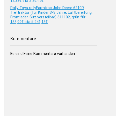
12,38€ statt 26,45€
Rolly Toys rollyFarmtrac John Deere 6210R
Trettraktor (für Kinder 3-8 Jahre, Luftbereifung,
Frontlader, Sitz verstellbar) 611102, grün für
188,99€ statt 241,18€
Kommentare
Es sind keine Kommentare vorhanden.