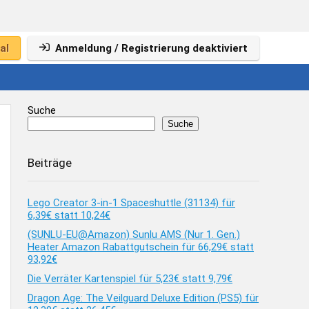
al
Anmeldung / Registrierung deaktiviert
Suche
Suche
Beiträge
Lego Creator 3-in-1 Spaceshuttle (31134) für
6,39€ statt 10,24€
(SUNLU-EU@Amazon) Sunlu AMS (Nur 1. Gen.)
Heater Amazon Rabattgutschein für 66,29€ statt
93,92€
Die Verräter Kartenspiel für 5,23€ statt 9,79€
Dragon Age: The Veilguard Deluxe Edition (PS5) für