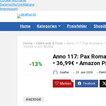
Cookie-Richtlinie
Datenschutzerklärung
Impressum
Home
Kategorien
Preisfehler
Shopüb
Home
»
Elektronik & Foto
»
Anno 117: Pax Romana • P
34,66€ statt 40,06€
Anno 117: Pax Roman
• 36,99€ • Amazon P
-13%
Dealhai
23. Juni 2026
Elekt
0
Merken
ANZEIGE