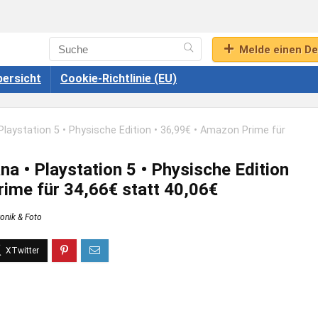
Melde einen De
ersicht
Cookie-Richtlinie (EU)
laystation 5 • Physische Edition • 36,99€ • Amazon Prime für
a • Playstation 5 • Physische Edition
rime für 34,66€ statt 40,06€
ronik & Foto