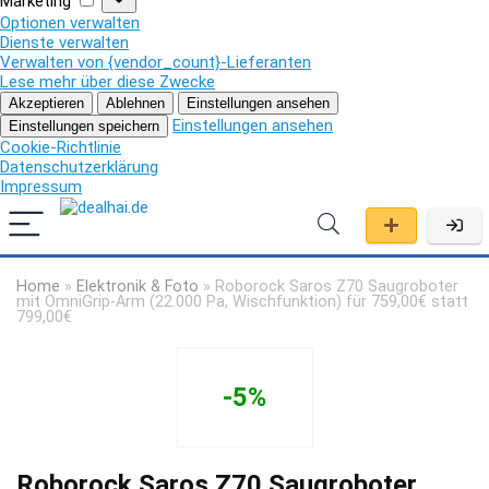
Marketing
Optionen verwalten
Dienste verwalten
Verwalten von {vendor_count}-Lieferanten
Lese mehr über diese Zwecke
Akzeptieren
Ablehnen
Einstellungen ansehen
Einstellungen ansehen
Einstellungen speichern
Cookie-Richtlinie
Datenschutzerklärung
Impressum
Home
»
Elektronik & Foto
»
Roborock Saros Z70 Saugroboter
mit OmniGrip-Arm (22.000 Pa, Wischfunktion) für 759,00€ statt
799,00€
-5%
Roborock Saros Z70 Saugroboter