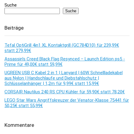
Suche
Suche
Beiträge
Tefal OptiGrill 4in1 XL Kontaktgrill (GC784D10) für 239,99€
statt 279,99€
Assassin’s Creed Black Flag Resynced – Launch Edition ps5 -
Prime für 49,00€ statt 59,99€
UGREEN USB C Kabel 2 in 1 | Lanyard | 60W Schnellladekabel
aus Nylon | Handschlaufe und Diebstahlschutz |
Schlüsselanhänger | 1,2m für 9,99€ statt 15,99€
CORSAIR Nautilus 240 RS CPU Kühler für 59,90€ statt 78,20€
LEGO Star Wars Angriffskreuzer der Venator-Klasse 75441 für
50,25€ statt 55,99€
Kommentare