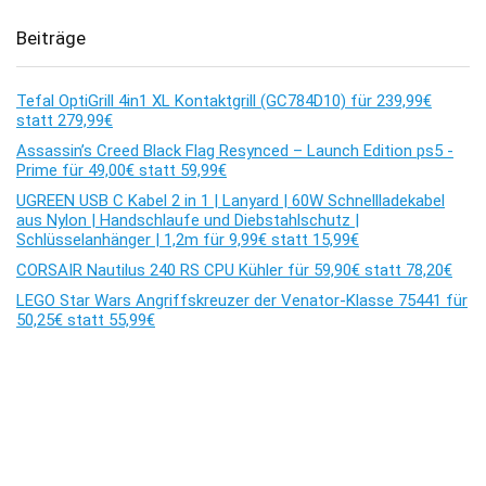
Beiträge
Tefal OptiGrill 4in1 XL Kontaktgrill (GC784D10) für 239,99€
statt 279,99€
Assassin’s Creed Black Flag Resynced – Launch Edition ps5 -
Prime für 49,00€ statt 59,99€
UGREEN USB C Kabel 2 in 1 | Lanyard | 60W Schnellladekabel
aus Nylon | Handschlaufe und Diebstahlschutz |
Schlüsselanhänger | 1,2m für 9,99€ statt 15,99€
CORSAIR Nautilus 240 RS CPU Kühler für 59,90€ statt 78,20€
LEGO Star Wars Angriffskreuzer der Venator-Klasse 75441 für
50,25€ statt 55,99€
Kommentare
Es sind keine Kommentare vorhanden.