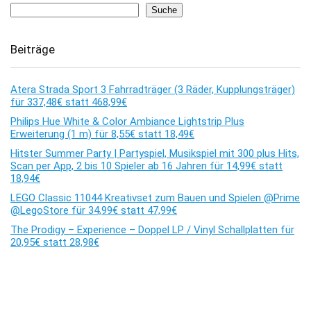
Suche
Beiträge
Atera Strada Sport 3 Fahrradträger (3 Räder, Kupplungsträger)
für 337,48€ statt 468,99€
Philips Hue White & Color Ambiance Lightstrip Plus
Erweiterung (1 m) für 8,55€ statt 18,49€
Hitster Summer Party | Partyspiel, Musikspiel mit 300 plus Hits,
Scan per App, 2 bis 10 Spieler ab 16 Jahren für 14,99€ statt
18,94€
LEGO Classic 11044 Kreativset zum Bauen und Spielen @Prime
@LegoStore für 34,99€ statt 47,99€
The Prodigy – Experience – Doppel LP / Vinyl Schallplatten für
20,95€ statt 28,98€
Kommentare