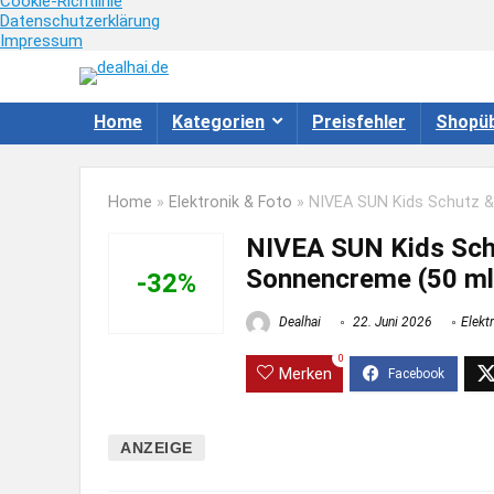
Cookie-Richtlinie
Datenschutzerklärung
Impressum
Home
Kategorien
Preisfehler
Shopüb
Home
»
Elektronik & Foto
»
NIVEA SUN Kids Schutz & 
NIVEA SUN Kids Sch
Sonnencreme (50 ml)
-32%
Dealhai
22. Juni 2026
Elekt
0
Merken
ANZEIGE