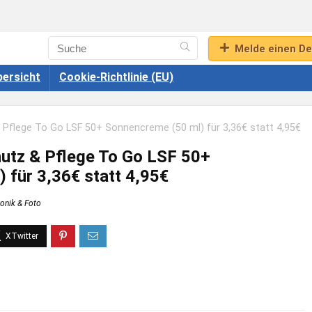
Melde einen De
ersicht
Cookie-Richtlinie (EU)
Pflege To Go LSF 50+ Sonnencreme (50 ml) für 3,36€ statt 4,95€
utz & Pflege To Go LSF 50+
 für 3,36€ statt 4,95€
ronik & Foto