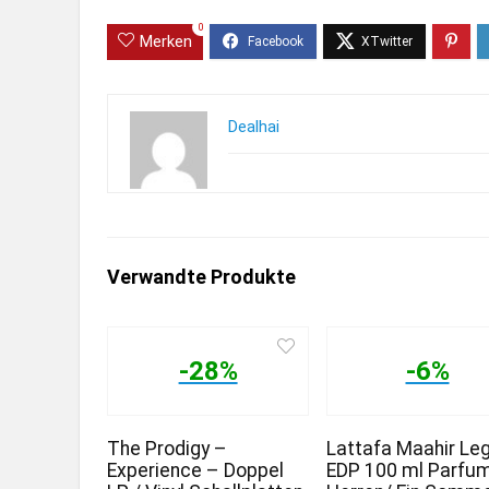
0
Merken
Dealhai
Verwandte Produkte
-28%
-6%
The Prodigy –
Lattafa Maahir Le
Experience – Doppel
EDP 100 ml Parfu