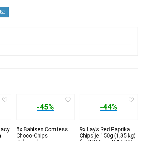
-45%
-44%
gacy
8x Bahlsen Comtess
9x Lay’s Red Paprika
m
Choco-Chips
Chips je 150g (1,35 kg)