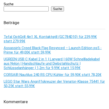
Suche
Suche
Beiträge
Tefal OptiGrill 4in1 XL Kontaktgrill (GC784D10) für 239,99€
statt 279,99€
Assassin’s Creed Black Flag Resynced – Launch Edition ps5 -
Prime für 49,00€ statt 59,99€
UGREEN USB C Kabel 2 in 1 | Lanyard | 60W Schnellladekabel
aus Nylon | Handschlaufe und Diebstahlschutz |
Schlüsselanhänger | 1,2m für 9,99€ statt 15,99€
CORSAIR Nautilus 240 RS CPU Kühler für 59,90€ statt 78,20€
LEGO Star Wars Angriffskreuzer der Venator-Klasse 75441 für
50,25€ statt 55,99€
Kommentare