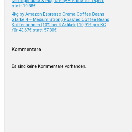
Metallgehäuse & Plug & Play – Prime für 14,69€
statt 19,88€
4kg by Amazon Espresso Crema Coffee Beans
Stärke 4 – Medium Strong Roasted Coffee Beans
Kaffeebohnen [10% bei 4 Artikeln] 10,91€ pro KG
für 43,67€ statt 57,80€
Kommentare
Es sind keine Kommentare vorhanden.