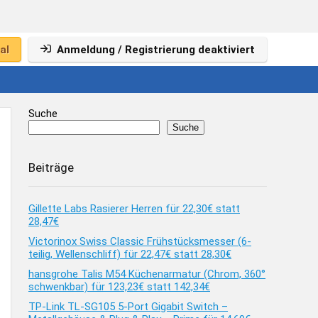
al
Anmeldung / Registrierung deaktiviert
Suche
Suche
Beiträge
Gillette Labs Rasierer Herren für 22,30€ statt
28,47€
Victorinox Swiss Classic Frühstücksmesser (6-
teilig, Wellenschliff) für 22,47€ statt 28,30€
hansgrohe Talis M54 Küchenarmatur (Chrom, 360°
schwenkbar) für 123,23€ statt 142,34€
TP-Link TL-SG105 5-Port Gigabit Switch –