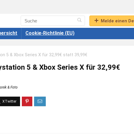
Melde einen De
ersicht
Cookie-Richtlinie (EU)
ion 5 & Xbox Series X für 32,99€ statt 39,99€
ystation 5 & Xbox Series X für 32,99€
ronik & Foto