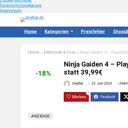
Cookie-Richtlinie
Datenschutzerklärung
Impressum
Home
Kategorien
Preisfehler
Shopüb
Home
»
Elektronik & Foto
»
Ninja Gaiden 4 – Playstat
Ninja Gaiden 4 – Pla
statt 39,99€
-18%
Dealhai
23. Juni 2026
Elekt
0
Merken
ANZEIGE