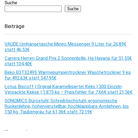
Suche
Suche
Beiträge
VAUDE Umhängetasche Mineo Messenger 9 Liter für 26,89€
statt 46,53€
Carrera Herren Grand Prix 2 Sonnenbrille, Ha Havana für 51,55€
statt 104,40€
Beko B3T3249S Wärmepumpentrockner Wäschetrockner 9 kg
für 492,63€ statt 547,95€
Lotus Biscoff | Orginal Karamellisierter Keks | 300 Einzeln
Verpackte Kekse | 1.875 kg – Preisfehler für 7,66€ statt 21,56€
SONGMICS Bürostuhl, Schreibtischstuhl, ergonomische
Rückenlehne, höhenverstellbar, hochklappbare Armlehnen, bis
150 kg, Taubengrau für 61,36€ statt 72,19€
Kommentare