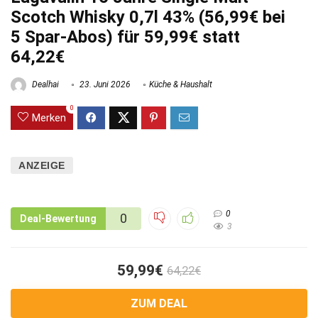
Scotch Whisky 0,7l 43% (56,99€ bei
5 Spar-Abos) für 59,99€ statt
64,22€
Dealhai
23. Juni 2026
Küche & Haushalt
0
Merken
ANZEIGE
0
0
Deal-Bewertung
3
59,99€
64,22€
ZUM DEAL