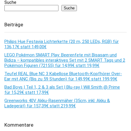
Suche
Suche
Beiträge
Philips Hue Festavia Lichterkette (20 m, 250 LEDs, RGB) für
136,17€ statt 149,00€
LEGO Pokémon SMART Play: Beerenfete mit Bisasam und
Bidiza – kompatibles interaktives Set mit 2 SMART Tags und 2
Pokémon Figuren (72155) für 14,99€ statt 19,99€
Teufel REAL Blue NC 3 Kabellose Bluetooth-Kopfhörer Over-
Ear mit ANC (Bis zu 59 Stunden) für 149,99€ statt 199,99€
Bad Boys | Teil 1, 2 & 3 als Set | Blu-ray | Will Smith @ Prime
für 15,29€ statt 17,99€
Greenworks 40V Akku-Rasenmäher (35cm, inkl. Akku &
Ladegerät) für 157,39€ statt 219,99€
Kommentare