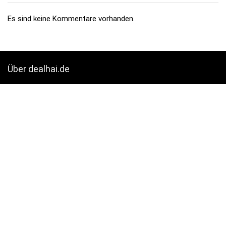
Es sind keine Kommentare vorhanden.
Über dealhai.de
dealhai.de
ist dein Schnäppchen-Radar: Wir schnappen uns
täglich die besten
Deals, Preisfehler & Gutscheine
– handverlesen,
damit du nie zu viel zahlst.
„Den Deal schnapp ich mir!"
Top-Kategorien
Elektronik & Foto
Haushaltsgeräte
Gaming
Mode & Bekleidung
Küche & Haushalt