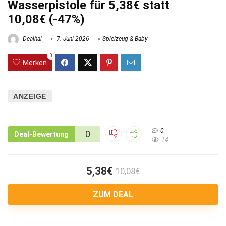
Wasserpistole für 5,38€ statt
10,08€ (-47%)
Dealhai
7. Juni 2026
Spielzeug & Baby
0
Merken
ANZEIGE
0
0
Deal-Bewertung
14
5,38€
10,08€
ZUM DEAL