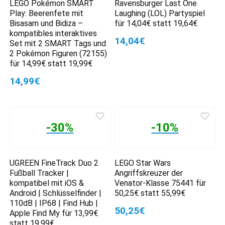
LEGO Pokémon SMART
Ravensburger Last One
Play: Beerenfete mit
Laughing (LOL) Partyspiel
Bisasam und Bidiza –
für 14,04€ statt 19,64€
kompatibles interaktives
14,04€
Set mit 2 SMART Tags und
2 Pokémon Figuren (72155)
für 14,99€ statt 19,99€
14,99€
-30%
-10%
UGREEN FineTrack Duo 2
LEGO Star Wars
Fußball Tracker |
Angriffskreuzer der
kompatibel mit iOS &
Venator-Klasse 75441 für
Android | Schlüsselfinder |
50,25€ statt 55,99€
110dB | IP68 | Find Hub |
50,25€
Apple Find My für 13,99€
statt 19,99€