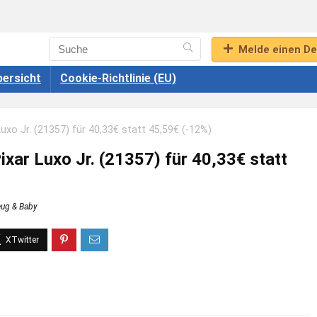
Melde einen De
ersicht
Cookie-Richtlinie (EU)
uxo Jr. (21357) für 40,33€ statt 45,59€ (-12%)
xar Luxo Jr. (21357) für 40,33€ statt
eug & Baby