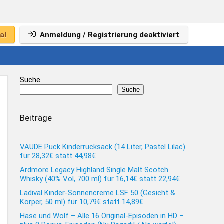
al
Anmeldung / Registrierung deaktiviert
Suche
Suche
Beiträge
VAUDE Puck Kinderrucksack (14 Liter, Pastel Lilac)
für 28,32€ statt 44,98€
Ardmore Legacy Highland Single Malt Scotch
Whisky (40% Vol, 700 ml) für 16,14€ statt 22,94€
Ladival Kinder-Sonnencreme LSF 50 (Gesicht &
Körper, 50 ml) für 10,79€ statt 14,89€
Hase und Wolf – Alle 16 Original-Episoden in HD –