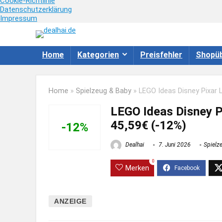
Cookie-Richtlinie
Datenschutzerklärung
Impressum
Home
Kategorien
Preisfehler
Shopüb
Home
»
Spielzeug & Baby
»
LEGO Ideas Disney Pixar L
LEGO Ideas Disney Pi
45,59€ (-12%)
-12%
Dealhai
7. Juni 2026
Spielz
0
Merken
ANZEIGE