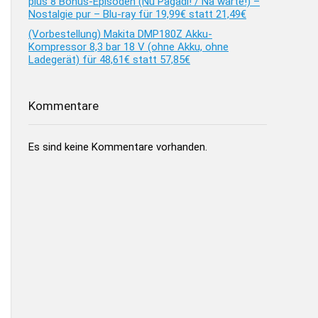
plus 8 Bonus-Episoden (Nu Pagadi! / Na warte!) –
Nostalgie pur – Blu-ray für 19,99€ statt 21,49€
(Vorbestellung) Makita DMP180Z Akku-
Kompressor 8,3 bar 18 V (ohne Akku, ohne
Ladegerät) für 48,61€ statt 57,85€
Kommentare
Es sind keine Kommentare vorhanden.