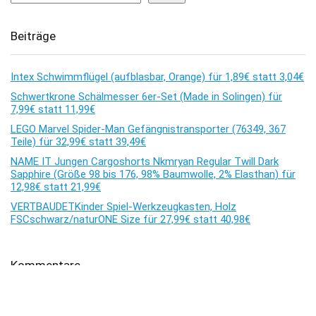
Beiträge
Intex Schwimmflügel (aufblasbar, Orange) für 1,89€ statt 3,04€
Schwertkrone Schälmesser 6er-Set (Made in Solingen) für
7,99€ statt 11,99€
LEGO Marvel Spider-Man Gefängnistransporter (76349, 367
Teile) für 32,99€ statt 39,49€
NAME IT Jungen Cargoshorts Nkmryan Regular Twill Dark
Sapphire (Größe 98 bis 176, 98% Baumwolle, 2% Elasthan) für
12,98€ statt 21,99€
VERTBAUDETKinder Spiel-Werkzeugkasten, Holz
FSCschwarz/naturONE Size für 27,99€ statt 40,98€
Kommentare
Es sind keine Kommentare vorhanden.