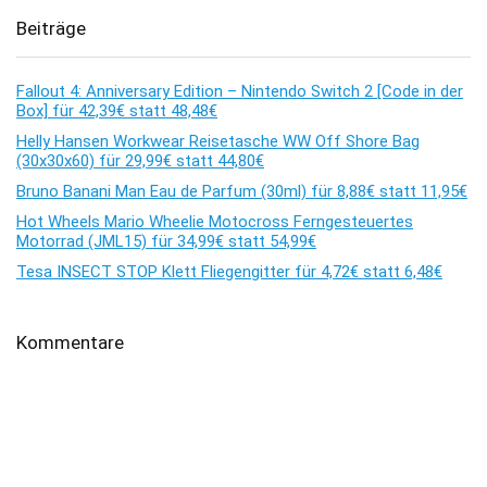
Beiträge
Fallout 4: Anniversary Edition – Nintendo Switch 2 [Code in der
Box] für 42,39€ statt 48,48€
Helly Hansen Workwear Reisetasche WW Off Shore Bag
(30x30x60) für 29,99€ statt 44,80€
Bruno Banani Man Eau de Parfum (30ml) für 8,88€ statt 11,95€
Hot Wheels Mario Wheelie Motocross Ferngesteuertes
Motorrad (JML15) für 34,99€ statt 54,99€
Tesa INSECT STOP Klett Fliegengitter für 4,72€ statt 6,48€
Kommentare
Es sind keine Kommentare vorhanden.