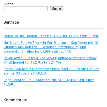
Suche
Suche
Beiträge
House of the Dragon – Staffel 1 & 2 für 19,99€ statt 33,99€
Nur kurz! JBL Live Flex – In-Ear-Bluetooth-Kopfhörer mit 40
Stunden Akkulaufzeit – Geräuschunterdrückung und
wasserdicht – Blau für 61,99€ statt 86,11€
David Bowie – Peter & The Wolf (Limited Numbered Yellow
Vinyl) [prime] für 19,27€ statt 21,49€
[Prime S&R Kreuz Drehmomentschlüssel 70-170 Nm Set 1/2
Zoll für 33,83€ statt 60,53€
Lego Creator 3-in-1 Spaceshuttle (31134) für 6,39€ statt
10,24€
Kommentare