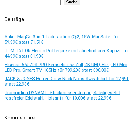
Suche
Beiträge
Anker MagGo 3-in-1 Ladestation (Qi2, 15W, MagSafe) für
59,99€ statt 71,51€
TOM TAILOR Herren Pufferjacke mit abnehmbarer Kapuze für
44,99€ statt 81,98€
Hisense 65U7DS PRO Fernseher 65 Zoll, 4K UHD, Hi-QLED Mini
LED Pro, Smart TV, 165Hz für 799,20€ statt 898,00€
JACK & JONES Herren Crew Neck Noos Sweatshirt für 12,99€
statt 22,98€
Tramontina DYNAMIC Steakmesser Jumbo, 4-teiliges Set,
rostfreier Edelstahl, Holzgriff für 10,00€ statt 22,99€
Kommentare
Es sind keine Kommentare vorhanden.