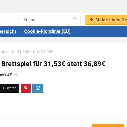
Melde einen De
ersicht
Cookie-Richtlinie (EU)
iel für 31,53€ statt 36,89€
ettspiel für 31,53€ statt 36,89€
ronik & Foto