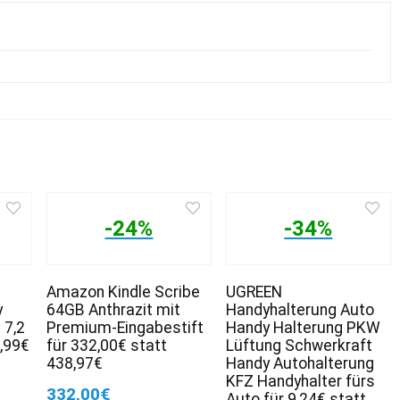
-24%
-34%
Amazon Kindle Scribe
UGREEN
y
64GB Anthrazit mit
Handyhalterung Auto
 7,2
Premium-Eingabestift
Handy Halterung PKW
7,99€
für 332,00€ statt
Lüftung Schwerkraft
438,97€
Handy Autohalterung
KFZ Handyhalter fürs
332,00€
Auto für 9,24€ statt