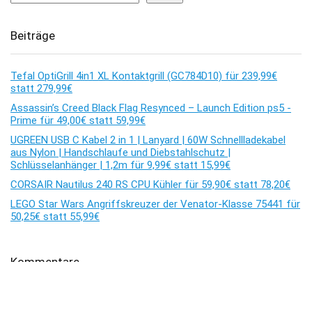
Beiträge
Tefal OptiGrill 4in1 XL Kontaktgrill (GC784D10) für 239,99€
statt 279,99€
Assassin’s Creed Black Flag Resynced – Launch Edition ps5 -
Prime für 49,00€ statt 59,99€
UGREEN USB C Kabel 2 in 1 | Lanyard | 60W Schnellladekabel
aus Nylon | Handschlaufe und Diebstahlschutz |
Schlüsselanhänger | 1,2m für 9,99€ statt 15,99€
CORSAIR Nautilus 240 RS CPU Kühler für 59,90€ statt 78,20€
LEGO Star Wars Angriffskreuzer der Venator-Klasse 75441 für
50,25€ statt 55,99€
Kommentare
Es sind keine Kommentare vorhanden.