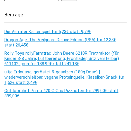
Beiträge
Die Verräter Kartenspiel für 5,23€ statt 9,79€
Dragon Age: The Veilguard Deluxe Edition (PS5) für 12,38€
statt 26,45€
Rolly Toys rollyFarmtrac John Deere 6210R Trettraktor (für
Kinder 3-8 Jahre, Luftbereifung, Frontlader, Sitz verstellbar)
611102, grün für 188,99€ statt 241,18€
ültje Erdnüsse, geröstet & gesalzen (180g Dose) |
wiederverschließbar, vegane Proteinquelle, Klassiker-Snack für
1,52€ statt 2,49€
Outdoorchef Primo 420 G Gas Pizzaofen für 299,00€ statt
399,00€
Kommentare