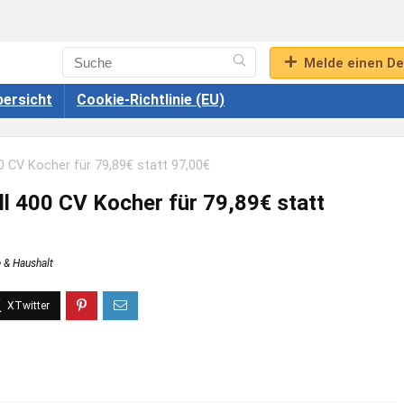
Melde einen De
ersicht
Cookie-Richtlinie (EU)
0 CV Kocher für 79,89€ statt 97,00€
l 400 CV Kocher für 79,89€ statt
 & Haushalt