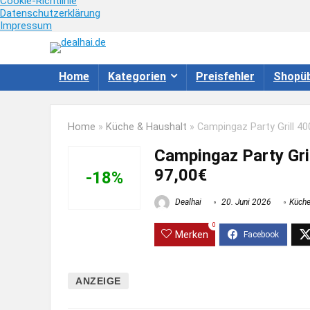
Cookie-Richtlinie
Datenschutzerklärung
Impressum
Home
Kategorien
Preisfehler
Shopüb
Home
»
Küche & Haushalt
»
Campingaz Party Grill 40
Campingaz Party Gril
97,00€
-18%
Dealhai
20. Juni 2026
Küche
0
Merken
ANZEIGE