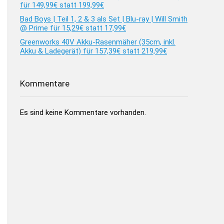
für 149,99€ statt 199,99€
Bad Boys | Teil 1, 2 & 3 als Set | Blu-ray | Will Smith
@ Prime für 15,29€ statt 17,99€
Greenworks 40V Akku-Rasenmäher (35cm, inkl.
Akku & Ladegerät) für 157,39€ statt 219,99€
Kommentare
Es sind keine Kommentare vorhanden.