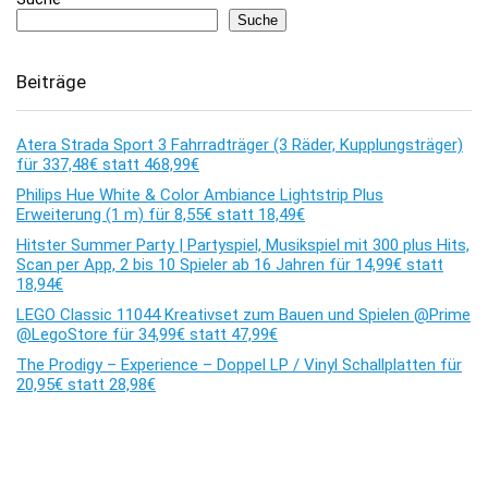
Suche
Beiträge
Atera Strada Sport 3 Fahrradträger (3 Räder, Kupplungsträger)
für 337,48€ statt 468,99€
Philips Hue White & Color Ambiance Lightstrip Plus
Erweiterung (1 m) für 8,55€ statt 18,49€
Hitster Summer Party | Partyspiel, Musikspiel mit 300 plus Hits,
Scan per App, 2 bis 10 Spieler ab 16 Jahren für 14,99€ statt
18,94€
LEGO Classic 11044 Kreativset zum Bauen und Spielen @Prime
@LegoStore für 34,99€ statt 47,99€
The Prodigy – Experience – Doppel LP / Vinyl Schallplatten für
20,95€ statt 28,98€
Kommentare