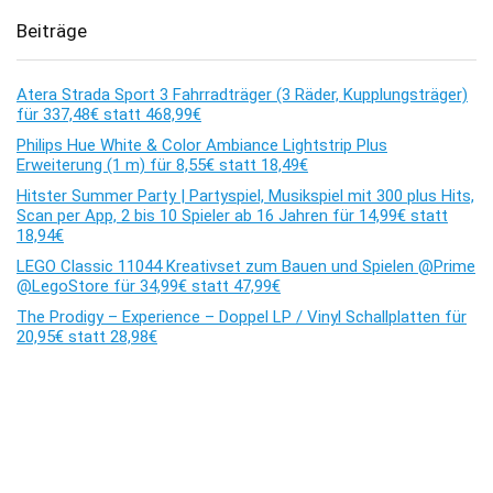
Beiträge
Atera Strada Sport 3 Fahrradträger (3 Räder, Kupplungsträger)
für 337,48€ statt 468,99€
Philips Hue White & Color Ambiance Lightstrip Plus
Erweiterung (1 m) für 8,55€ statt 18,49€
Hitster Summer Party | Partyspiel, Musikspiel mit 300 plus Hits,
Scan per App, 2 bis 10 Spieler ab 16 Jahren für 14,99€ statt
18,94€
LEGO Classic 11044 Kreativset zum Bauen und Spielen @Prime
@LegoStore für 34,99€ statt 47,99€
The Prodigy – Experience – Doppel LP / Vinyl Schallplatten für
20,95€ statt 28,98€
Kommentare
Es sind keine Kommentare vorhanden.