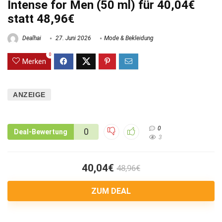
Intense for Men (50 ml) für 40,04€
statt 48,96€
Dealhai
27. Juni 2026
Mode & Bekleidung
0
Merken
ANZEIGE
0
0
Deal-Bewertung
3
40,04€
48,96€
ZUM DEAL