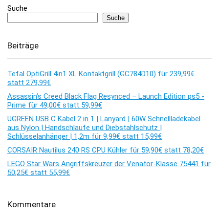
Suche
Suche
Beiträge
Tefal OptiGrill 4in1 XL Kontaktgrill (GC784D10) für 239,99€
statt 279,99€
Assassin’s Creed Black Flag Resynced – Launch Edition ps5 -
Prime für 49,00€ statt 59,99€
UGREEN USB C Kabel 2 in 1 | Lanyard | 60W Schnellladekabel
aus Nylon | Handschlaufe und Diebstahlschutz |
Schlüsselanhänger | 1,2m für 9,99€ statt 15,99€
CORSAIR Nautilus 240 RS CPU Kühler für 59,90€ statt 78,20€
LEGO Star Wars Angriffskreuzer der Venator-Klasse 75441 für
50,25€ statt 55,99€
Kommentare